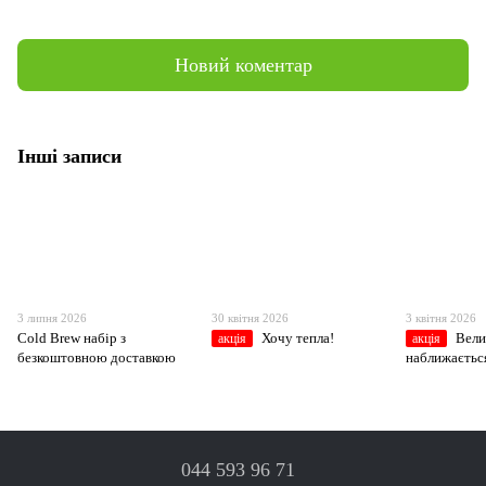
Новий коментар
Інші записи
3 липня 2026
30 квітня 2026
3 квітня 2026
Cold Brew набір з
Хочу тепла!
Вели
акція
акція
безкоштовною доставкою
наближаєтьс
044 593 96 71