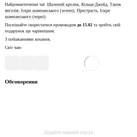
Найромантичніші чаї:
Шалений кролик
,
Кільця Джейд
,
Танок
янголів
,
Іскри шампанського (зелені)
,
Пристрасть
,
Іскри
шампанського (чорні)
.
Поспішайте скористатися промокодом
до 15.02
та зробіть свій
подарунок ще чарівнішим.
З побажаннями кохання,
Світ чаю
Обговорення
Додайте перший відгук