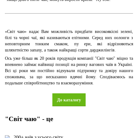
«Світ чаю» надає Вам можливість придбати високоякісні зелені,
білі та чорні чаї, які називаються елітними. Серед них оолонги з
неповторним тонким смаком, пу ери, які відрізняються
шляхетністю запаху, а також найкращі сорти дарджилінгів.
Ось уже більш як 20 років продукція компанії "Світ чаю" міцно та
впевнено займає найвищі позиції на ринку вагових чаїв в Україні.
Всі ці роки ми постійно відчували підтримку та довіру нашого
споживача, за що несказанно вдячні йому. Сподіваємось на
подальше співробітництво та взаєморазуміння.
До каталогу
"Світ чаю" - це
200+ чаїв з усього світу