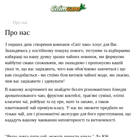
Про нас
Про нас
З перших днів створення компанія «Світ чаю» існує для Вас.
Знаходячись у постійному пошуку нового, тестуючи та відбираючи
найкращі на нашу думку зразки чайних новинок, ми формуємо
майбутні смаки споживачів, ми знаходимо і пропонуємо вашій
увазі те, що вас зацікавить, чого вам обов'язково захочеться і що
вам сподобається - ми стоїмо біля витоків чайної моди, ми знаємо,
чим вас зацікавити і здивувати!
В нашому асортименті ви знайдете безліч різноманітних блендів
ароматизованого чаю, фруктові коктейлі, трав'яні суміші, елітні
класичні чаї, ройбуші та пу ери, мате та лапачо, а також
пакетований чай преміум-класу. У нас ви зможете придбати не
тільки чай, але і різноманітні аксесуари для його приготування, що
нададуть вашому чаюванню неповторності та витонченості.
"Якщо довго пити чай, можуть вирости крила." Лу Юй.