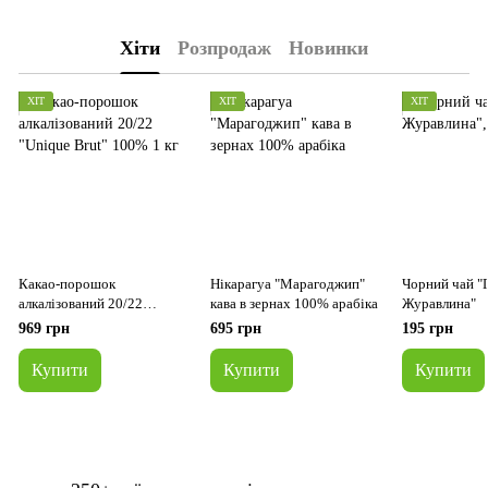
Хіти
Розпродаж
Новинки
ХІТ
ХІТ
ХІТ
Какао-порошок
Нікарагуа "Марагоджип"
Чорний чай "
алкалізований 20/22
кава в зернах 100% арабіка
Журавлина"
"Unique Brut" 100% 1 кг
969 грн
695 грн
195 грн
Купити
Купити
Купити