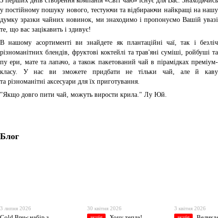
З перших днів створення компанія «Світ чаю» існує для Вас. Знаходячись
у постійному пошуку нового, тестуючи та відбираючи найкращі на нашу
думку зразки чайних новинок, ми знаходимо і пропонуємо Вашій увазі
те, що вас зацікавить і здивує!
В нашому асортименті ви знайдете як плантаційні чаї, так і безліч
різноманітних блендів, фруктові коктейлі та трав'яні суміші, ройбуші та
пу ери, мате та лапачо, а також пакетований чай в пірамідках преміум-
класу. У нас ви зможете придбати не тільки чай, але й каву
та різноманітні аксесуари для їх приготування.
"Якщо довго пити чай, можуть вирости крила." Лу Юй.
Блог
3 липня 2026
30 квітня 2026
3 квітня 2026
Cold Brew набір з
Хочу тепла!
Великд
акція
акція