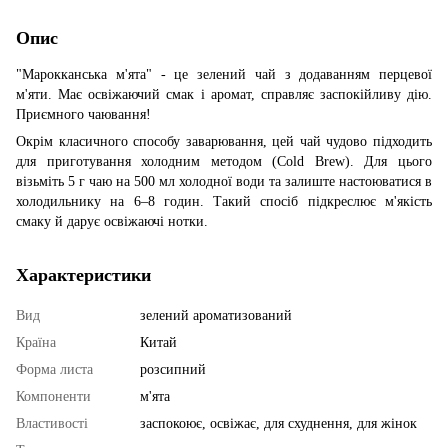
Опис
"Марокканська м'ята" - це зелений чай з додаванням перцевої
м'яти. Має освіжаючий смак і аромат, справляє заспокійливу дію.
Приємного чаювання!
Окрім класичного способу заварювання, цей чай чудово підходить
для приготування холодним методом (Cold Brew). Для цього
візьміть 5 г чаю на 500 мл холодної води та залиште настоюватися в
холодильнику на 6–8 годин. Такий спосіб підкреслює м'якість
смаку й дарує освіжаючі нотки.
Характеристики
Вид
зелений ароматизований
Країна
Китай
Форма листа
розсипний
Компоненти
м'ята
Властивості
заспокоює, освіжає, для схуднення, для жінок