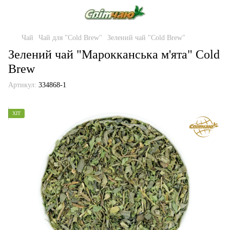
Чай
Чай для "Cold Brew"
Зелений чай "Cold Brew"
Зелений чай "Марокканська м'ята" Cold
Brew
Артикул:
334868-1
ХІТ