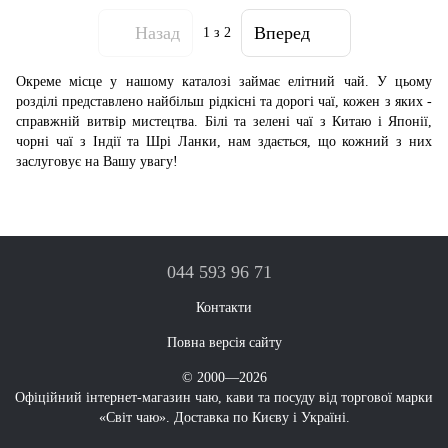
Назад
Вперед
1
з 2
Окреме місце у нашому каталозі займає елітний чай. У цьому
розділі представлено найбільш рідкісні та дорогі чаї, кожен з яких -
справжній витвір мистецтва. Білі та зелені чаї з Китаю і Японії,
чорні чаї з Індії та Шрі Ланки, нам здається, що кожний з них
заслуговує на Вашу увагу!
044 593 96 71
Контакти
Повна версія сайту
© 2000—2026
Офіційний інтернет-магазин чаю, кави та посуду від торгової марки
«Світ чаю». Доставка по Києву і Україні.