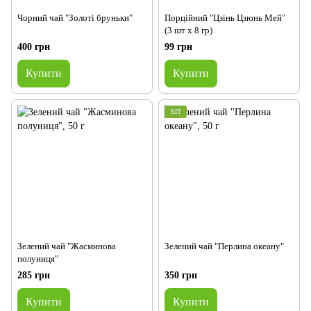
Чорний чай "Золоті бруньки"
Порційний "Цзінь Цзюнь Мей"
(3 шт х 8 гр)
400 грн
99 грн
Купити
Купити
ХІТ
Зелений чай "Жасминова
Зелений чай "Перлина океану"
полуниця"
285 грн
350 грн
Купити
Купити