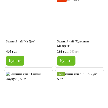
Зелений чай "Ча Дао"
Зелений чай "Хуаншань
Маофенг"
400 грн
192 грн
240 грн
Купити
Купити
ХІТ