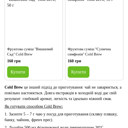
Фруктова суміш "Вишневий
Фруктова суміш "Сунична
Сад" Cold Brew
симфонія" Cold Brew
160 грн
160 грн
Купити
Купити
Cold Brew
це інший підхід до приготування: чай не заварюється, а
повільно настоюється. Довга екстракція в холодній воді дає свій
результат: глибокий аромат, легкість та ідеально ніжний смак.
Як готувати способом Cold Brew
:
1. Засипте 5 – 7 г чаю у посуд для приготування (скляну пляшку,
банку, чайник, френч прес).
2. Додайте 500 мл фільтрованої води температурою 20°С.