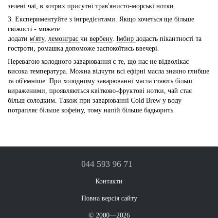
зелені чаї, в котрих присутні трав'янисто-морські нотки.
3. Експериментуйте з інгредієнтами. Якщо хочеться ще більше
свіжості - можете
додати
м'яту
,
лемонграс
чи
вербену
.
Імбир
додасть пікантності та
гостроти, ромашка допоможе заспокоїтись ввечері.
Перевагою холодного заварювання є те, що нас не відволікає
висока температура. Можна відчути всі ефірні масла значно глибше
та об'ємніше. При холодному заварюванні масла стають більш
вираженими, проявляються квітково-фруктові нотки, чай стає
більш солодким. Також при заварюванні Cold Brew у воду
потрапляє більше кофеіну, тому напій більше бадьорить.
044 593 96 71
Контакти
Повна версія сайту
© 2000—2026