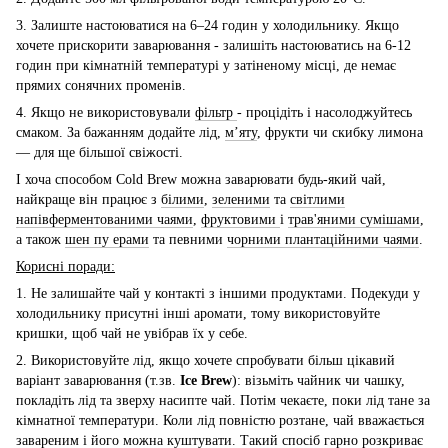
3. Залиште настоюватися на 6–24 годин у холодильнику. Якщо
хочете прискорити заварювання - залишіть настоюватись на 6-12
годин при кімнатній температурі у затіненому місці, де немає
прямих сонячних променів.
4. Якщо не використовували
фільтр
- процідіть і насолоджуйтесь
смаком. За бажанням додайте лід,
м’яту
, фрукти чи скибку лимона
— для ще більшої свіжості.
І хоча способом Cold Brew можна заварювати будь-який чай,
найкраще він працює з
білими
,
зеленими
та
світлими
напівферментованими чаями
,
фруктовими
і
трав'яними сумішами
,
а також
шен пу ерами
та певними
чорними плантаційними чаями
.
Корисні поради:
1. Не залишайте чай у контакті з іншими продуктами. Подекуди у
холодильнику присутні інші аромати, тому використовуйте
кришки, щоб чай не увібрав їх у себе.
2. Використовуйте лід, якщо хочете спробувати більш цікавий
варіант заварювання (т.зв.
Ice Brew
): візьміть чайник чи чашку,
покладіть лід та зверху насипте чай. Потім чекаєте, поки лід тане за
кімнатної температури. Коли лід повністю розтане, чай вважається
завареним і його можна куштувати. Такий спосіб гарно розкриває