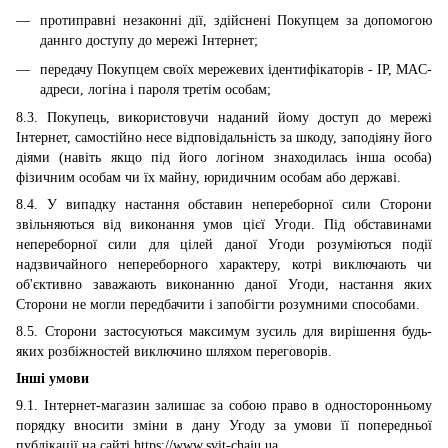
протиправні незаконні дії, здійснені Покупцем за допомогою
даннго доступу до мережі Інтернет;
передачу Покупцем своїх мережевих ідентифікаторів - IP, MAC-
адреси, логіна і пароля третім особам;
8.3. Покупець, використовучи наданий йому доступ до мережі
Інтернет, самостійно несе відповідальність за шкоду, заподіяну його
діями (навіть якщо під його логіном знаходилась інша особа)
фізичним особам чи їх майну, юридичним особам або державі.
8.4. У випадку настання обставин непереборної сили Сторони
звільняються від виконання умов цієї Угоди. Під обставинами
непереборної сили для цілей даної Угоди розуміються події
надзвичайного непереборного характеру, котрі виключають чи
об'єктивно заважають виконанню даної Угоди, настання яких
Сторони не могли передбачити і запобігти розумними способами.
8.5. Сторони застосуються максимум зусиль для вирішення будь-
яких розбіжностей виключино шляхом переговорів.
Інші умови
9.1. Інтернет-магазин залишає за собою право в односторонньому
порядку вносити зміни в дану Угоду за умови її попередньої
публікації на сайті https://www.svit-chaju.ua