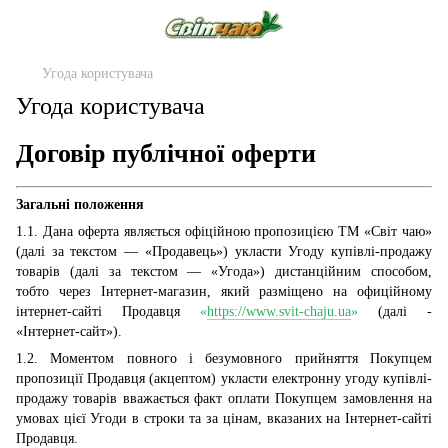
Угода користувача
Угода користувача
Договір публічної оферти
Загальні положення
1.1. Дана оферта являється офіційною пропозицією ТМ «Світ чаю»
(далі за текстом — «Продавець») укласти Угоду купівлі-продажу
товарів (далі за текстом — «Угода») дистанційним способом,
тобто через Інтернет-магазин, який разміщено на офиційному
інтернет-сайті Продавця
«
https://www.svit-chaju.ua
»
(далі -
«Інтернет-сайт»).
1.2. Моментом повного і безумовного прийняття Покупцем
пропозиції Продавця (акцептом) укласти електронну угоду купівлі-
продажу товарів вважається факт оплати Покупцем замовлення на
умовах цієї Угоди в строки та за цінам, вказаних на Інтернет-сайті
Продавця.