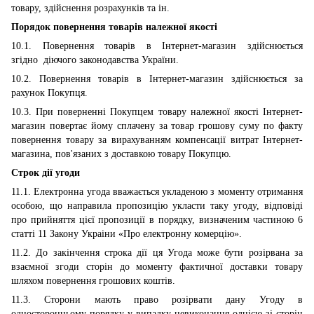
товару, здійснення розрахунків та ін.
Порядок повернення товарів належної якості
10.1. Повернення товарів в Інтернет-магазин здійснюється
згідно діючого законодавства України.
10.2. Повернення товарів в Інтернет-магазин здійснюється за
рахунок Покупця.
10.3. При поверненні Покупцем товару належної якості Інтернет-
магазин повертає йому сплачену за товар грошову суму по факту
повернення товару за вирахуванням компенсації витрат Інтернет-
магазина, пов'язаних з доставкою товару Покупцю.
Строк дії угоди
11.1. Електронна угода вважається укладеною з моменту отримання
особою, що направила пропозицію укласти таку угоду, відповіді
про прийняття цієї пропозиції в порядку, визначеним частиною 6
статті 11 Закону Украіни «Про електронну комерцію».
11.2. До закінчення строка дії ця Угода може бути розірвана за
взаємної згоди сторін до моменту фактичної доставки товару
шляхом повернення грошових коштів.
11.3. Сторони мають право розірвати дану Угоду в
односторонньому порядку у випадку невиконання однією зі сторін