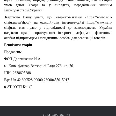
умов даної Угоди та у випадках, передбачених чинним
законодавством України.
Звертаємо Вашу увагу, що Інтернет-магазин «https://www.svit-
chaju.ua/ua/shop/» на офиційному інтернет-сайті https://www.svit-
chaju.ua має право у відповідності до законодавства України
надавати право користування інтернет-платформою фізичним-
особам підприємцям і юридичним особам для реалізації товарів.
Реквізити сторін
Продавець:
ФОП Дворніченко Н.А.
м. Київ, бульвар Верховної Ради 27Б, кв. 76
ІПН: 2638605288
Р/р: UA 42 300528 00000 26000455015017
в АТ "ОТП Банк"
044 593 96 71