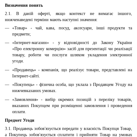
Визначення понять
2.1. В даній оферті, якщо контекст не вимагає іншого,
нижченаведені терміни мають наступні значення:
«Товар» - чай, кава, посуд, аксесуари, інші продукти та
предмети;
«Інтернет-магазин» - у відповідності до Закону України
«Про електронну комерцію» засіб для презентації чи реалізації
товару, роботи чи послуги шляхом укладення электронної
угоди.
«Продавець» - компанія, що реалізує товари, представлені на
Інтернет-сайті.
«Покупець» - фізична особа, що уклала з Продавцем Угоду на
нижчевказаних умовах.
«Замовлення» - вибір окремих позицій з переліку товарів,
вказаних Покупцем при розміщенні замовлення і проведення
оплати.
Предмет Угоди
3.1. Продавець зобов'язується передати у власність Покупця Товар,
а Покупець зобов'язується сплатити і прийняти Товар на умовах