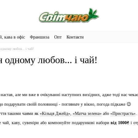
й, кава в офіс
Франшиза
Опт
Контакти
одному любов... і чай!
 одному любов... і чай!
настав, але ми вже в очікуванні наступних вихідних, адже тоді нас чека
о подарувати своїй половинці - погляньте у вікно, погода підкаже 😉
чуття такими чаями як
«Кільця Джейд»
,
«Матча зелена»
або
«Пристрасть»
.
 чай, каву, сувеніри або компонуйте подарункові набори
від 1000₴
і о