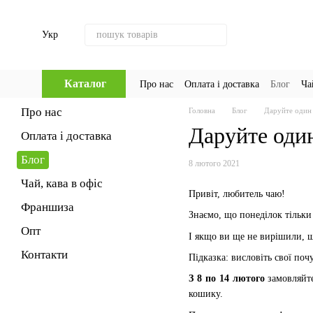
Перейти до основного контенту
Укр
Каталог
Про нас
Оплата і доставка
Блог
Ча
Про нас
Головна
Блог
Даруйте один 
Даруйте один
Оплата і доставка
Блог
8 лютого 2021
Чай, кава в офіс
Привіт, любитель чаю!
Франшиза
Знаємо, що понеділок тільки 
Опт
І якщо ви ще не вирішили, щ
Контакти
Підказка: висловіть свої по
З 8 по 14 лютого
замовляйте
кошику.