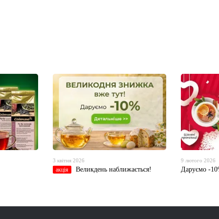
3 квітня 2026
9 лютого 2026
Великдень наближається!
Даруємо -10
акція