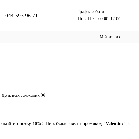
Графік роботи:
044 593 96 71
Пн - Пт:
09:00–17:00
Мій кошик
є День всіх закоханих 💓
тримайте
знижку 10%!
Не забудьте ввести
промокод "Valentine"
в