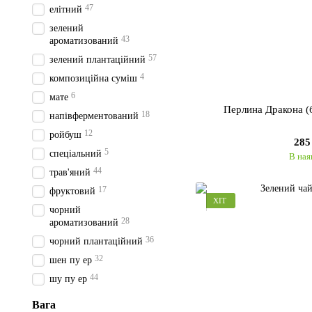
47
елітний
зелений
43
ароматизований
57
зелений плантаційний
4
композиційна суміш
6
мате
Перлина Дракона (б
18
напівферментований
12
ройбуш
285
5
спеціальний
В ная
44
трав'яний
17
фруктовий
ХІТ
чорний
28
ароматизований
36
чорний плантаційний
32
шен пу ер
44
шу пу ер
Вага