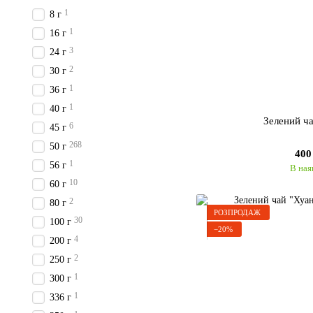
1
8 г
1
16 г
3
24 г
2
30 г
1
36 г
1
40 г
Зелений ч
6
45 г
268
50 г
400
1
56 г
В ная
10
60 г
2
80 г
РОЗПРОДАЖ
30
100 г
−20%
4
200 г
2
250 г
1
300 г
1
336 г