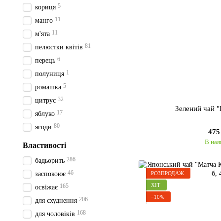
5
кориця
11
манго
11
м'ята
81
пелюстки квітів
6
перець
1
полуниця
5
ромашка
32
цитрус
Зелений чай 
17
яблуко
80
ягоди
475
В ная
Властивості
286
бадьорить
46
РОЗПРОДАЖ
заспокоює
ХІТ
165
освіжає
−10%
206
для схуднення
168
для чоловіків