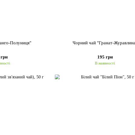
Манго-Полуниця"
Чорний чай "Гранат-Журавлин
 грн
195 грн
вності
В наявності