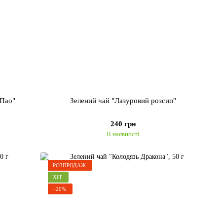
 Пао"
Зелений чай "Лазуровий розсип"
240 грн
В наявності
РОЗПРОДАЖ
ХІТ
−20%