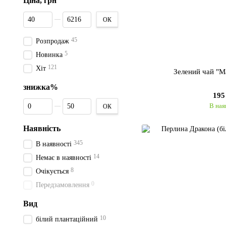
Ціна, грн
Від Ціна, грн
До Ціна, грн
ОК
45
Розпродаж
5
Новинка
121
Хіт
Зелений чай "
знижка%
195
Від знижка%
До знижка%
В ная
ОК
Наявність
345
В наявності
14
Немає в наявності
8
Очікується
0
Передзамовлення
Вид
10
білий плантаційний