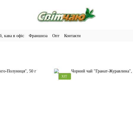
й, кава в офіс
Франшиза
Опт
Контакти
ХІТ