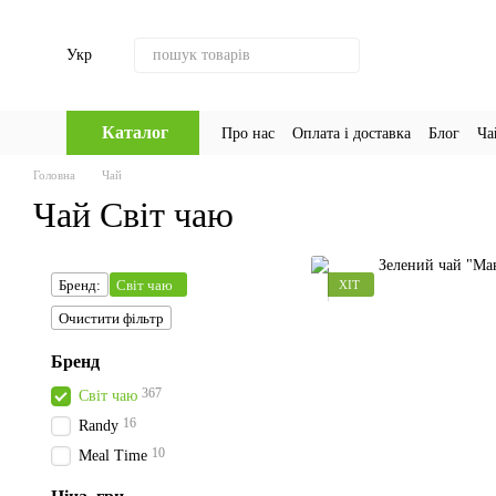
Перейти до основного контенту
Укр
Каталог
Про нас
Оплата і доставка
Блог
Ча
Головна
Чай
Чай Світ чаю
Бренд:
Світ чаю
ХІТ
Очистити фільтр
Бренд
367
Світ чаю
16
Randy
10
Meal Time