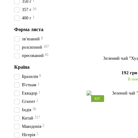
1
350 г
16
357 г
1
400 г
Форма листа
8
зв'язаний
267
розсипний
81
пресований
Зелений чай "Х
Країна
192 грн
8
Бразилія
В ная
1
В'єтнам
1
Еквадор
ХІТ
2
Єгипет
30
Індія
217
Китай
2
Македонія
5
Нігерія