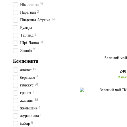
36
Німеччина
2
Парагвай
14
Південна Африка
1
Руанда
2
Таїланд
31
Шрі Ланка
7
Японія
Зелений чай
Компоненти
15
ананас
240
6
В ная
бергамот
30
гібіскус
1
гранат
18
жасмин
4
женьшень
1
журавлина
9
імбир