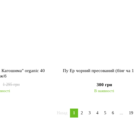
 Кагошима" organic 40
Пу Ер чорний пресований (бінг ча 1
 ж/б
300 грн
1 295 грн
вності
В наявності
Назад
1
2
3
4
5
6
...
19