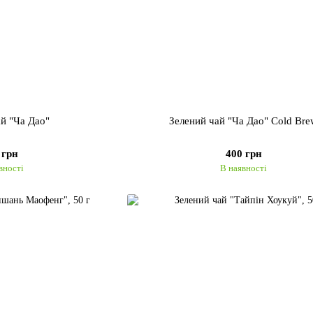
ай "Ча Дао"
Зелений чай "Ча Дао" Cold Br
 грн
400 грн
вності
В наявності