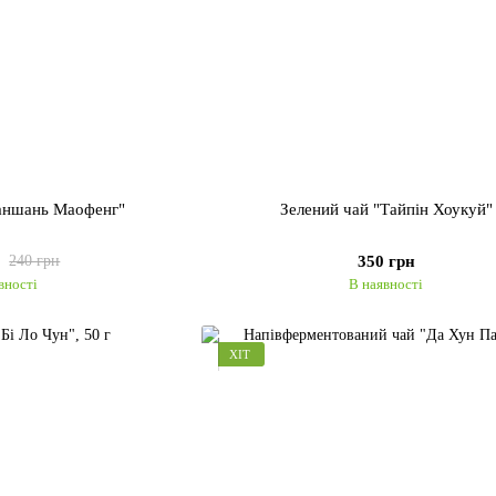
уаншань Маофенг"
Зелений чай "Тайпін Хоукуй"
350 грн
240 грн
вності
В наявності
ХІТ