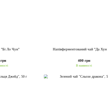
 "Бі Ло Чун"
Напівферментований чай "Да Хун
 грн
400 грн
вності
В наявності