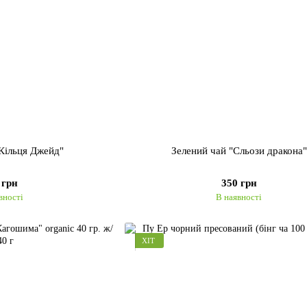
"Кільця Джейд"
Зелений чай "Сльози дракона"
 грн
350 грн
вності
В наявності
ХІТ