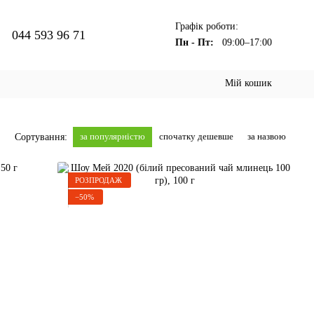
Графік роботи:
044 593 96 71
Пн - Пт:
09:00–17:00
Мій кошик
за популярністю
спочатку дешевше
за назвою
Сортування:
РОЗПРОДАЖ
−50%