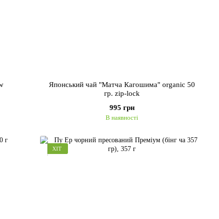
ew
Японський чай "Матча Кагошима" organic 50
гр. zip-lock
995 грн
В наявності
ХІТ