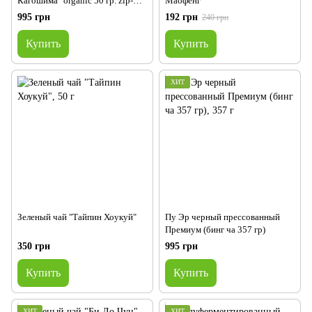
Кагошима" organic 50 гр. zip-
Маофенг"
lock
995 грн
192 грн
240 грн
Купить
Купить
ХИТ
Зеленый чай "Тайпин Хоукуй"
Пу Эр черный прессованный
Премиум (бинг ча 357 гр)
350 грн
995 грн
Купить
Купить
ХИТ
ХИТ