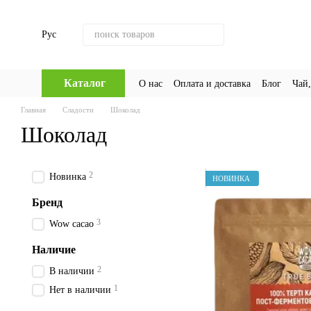
Перейти к основному контенту
Рус
Каталог
О нас
Оплата и доставка
Блог
Чай,
Главная
Сладости
Шоколад
Шоколад
2
Новинка
НОВИНКА
Бренд
3
Wow cacao
Наличие
2
В наличии
1
Нет в наличии