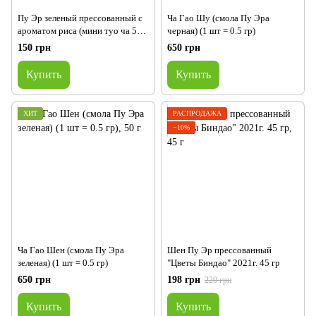
Пу Эр зеленый прессованный с
Ча Гао Шу (смола Пу Эра
ароматом риса (мини туо ча 5
черная) (1 шт = 0.5 гр)
гр)
150 грн
650 грн
Купить
Купить
ХИТ
РАСПРОДАЖА
−10%
Ча Гао Шен (смола Пу Эра
Шен Пу Эр прессованный
зеленая) (1 шт = 0.5 гр)
"Цветы Биндао" 2021г. 45 гр
650 грн
198 грн
220 грн
Купить
Купить