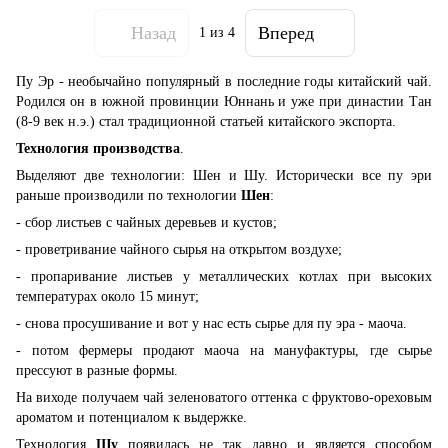
Назад
Вперед
1
из 4
Пу Эр - необычайно популярный в последние годы китайский чай.
Родился он в южной провинции Юннань и уже при династии Тан
(8-9 век н.э.) стал традиционной статьей китайского экспорта.
Технология производства
.
Выделяют две технологии: Шен и Шу. Исторически все пу эри
раньше производили по технологии
Шен
:
- сбор листьев с чайных деревьев и кустов;
- проветривание чайного сырья на открытом воздухе;
- пропаривание листьев у металлических котлах при высоких
температурах около 15 минут;
- снова просушивание и вот у нас есть сырье для пу эра - маоча.
- потом фермеры продают маоча на мануфактуры, где сырье
прессуют в разные формы.
На виходе получаем чай зеленоватого оттенка с фруктово-ореховым
ароматом и потенциалом к выдержке.
Технология
Шу
появилась не так давно и является способом