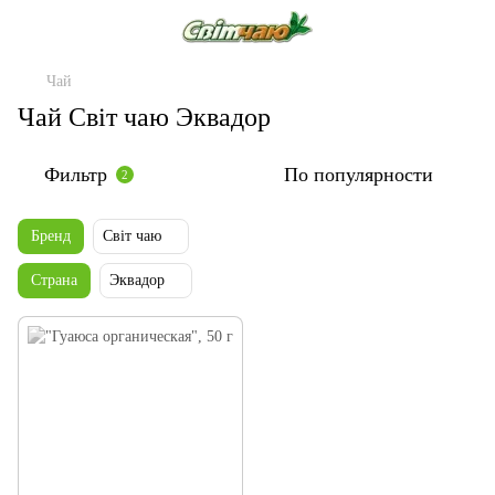
Чай
Чай Світ чаю Эквадор
Фильтр
По популярности
2
Бренд
Світ чаю
Страна
Эквадор