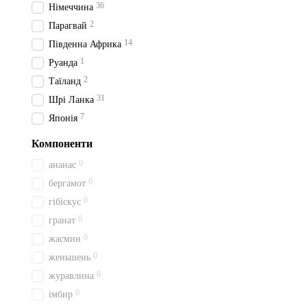
36
Німеччина
2
Парагвай
14
Південна Африка
1
Руанда
2
Таїланд
31
Шрі Ланка
7
Японія
Компоненти
0
ананас
0
бергамот
0
гібіскус
0
гранат
0
жасмин
0
женьшень
0
журавлина
0
імбир