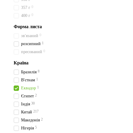
0
357 г
0
400 г
Форма листа
0
зв'язаний
1
розсипний
0
пресований
Країна
8
Бразилія
1
В'єтнам
1
Еквадор
2
Єгипет
30
Індія
217
Китай
2
Македонія
5
Нігерія