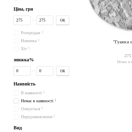
Ціна, грн
Від Ціна, грн
До Ціна, грн
ОК
0
Розпродаж
0
Новинка
"Гуаюса 
0
Хіт
275
знижка%
Немає в 
Від знижка%
До знижка%
ОК
Наявність
0
В наявності
1
Немає в наявності
0
Очікується
0
Передзамовлення
Вид