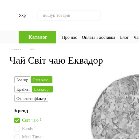
Перейти до основного контенту
Укр
Каталог
Про нас
Оплата і доставка
Блог
Ча
Головна
Чай
Чай Світ чаю Еквадор
Бренд:
Світ чаю
Країна:
Еквадор
Очистити фільтр
Бренд
1
Світ чаю
0
Randy
0
Meal Time