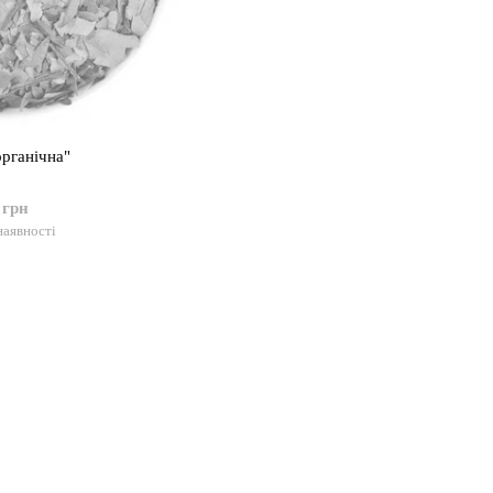
органічна"
 грн
наявності