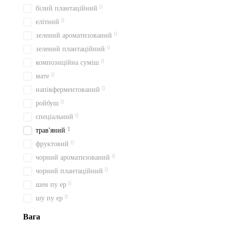
0
білий плантаційний
0
елітний
0
зелений ароматизований
0
зелений плантаційний
0
композиційна суміш
0
мате
0
напівферментований
0
ройбуш
0
спеціальний
1
трав'яний
0
фруктовий
0
чорний ароматизований
0
чорний плантаційний
0
шен пу ер
0
шу пу ер
Вага