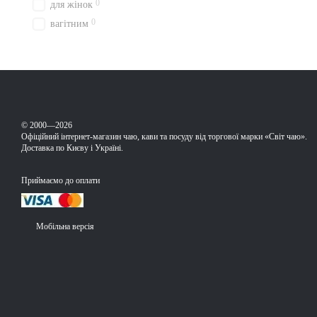
0
для жінок
0
вагітним
© 2000—2026
Офіційний інтернет-магазин чаю, кави та посуду від торгової марки «Світ чаю».
Доставка по Києву і Україні.
Приймаємо до оплати
Мобільна версія