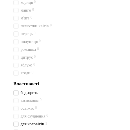
0
кориця
0
манго
0
м'ята
0
пелюстки квітів
0
перець
0
полуниця
0
ромашка
0
цитрус
0
яблуко
0
ягоди
Властивості
1
бадьорить
0
заспокоює
0
освіжає
0
для схуднення
1
для чоловіків