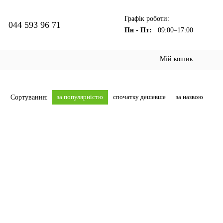
Графік роботи:
044 593 96 71
Пн - Пт:
09:00–17:00
Мій кошик
за популярністю
спочатку дешевше
за назвою
Сортування: