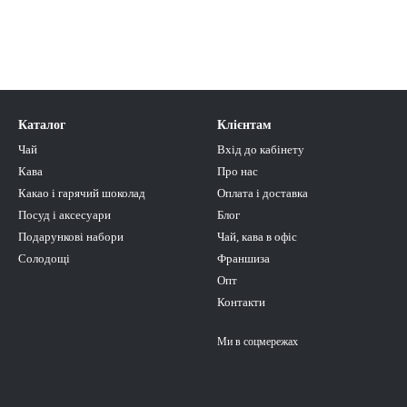
Каталог
Клієнтам
Чай
Вхід до кабінету
Кава
Про нас
Какао і гарячий шоколад
Оплата і доставка
Посуд і аксесуари
Блог
Подарункові набори
Чай, кава в офіс
Солодощі
Франшиза
Опт
Контакти
Ми в соцмережах