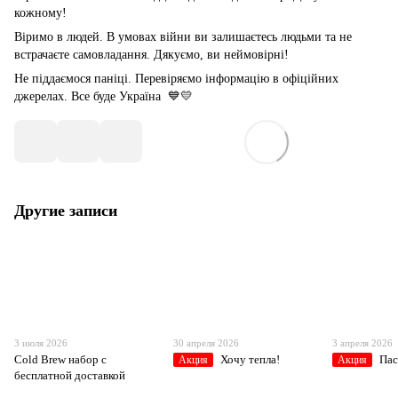
кожному!
Віримо в людей. В умовах війни ви залишаєтесь людьми та не
встрачаєте самовладання. Дякуємо, ви неймовірні!
Не піддаємося паніці. Перевіряємо інформацію в офіційних
джерелах. Все буде Україна 💙💛
Другие записи
3 июля 2026
30 апреля 2026
3 апреля 2026
Cold Brew набор с
Хочу тепла!
Пас
Акция
Акция
бесплатной доставкой