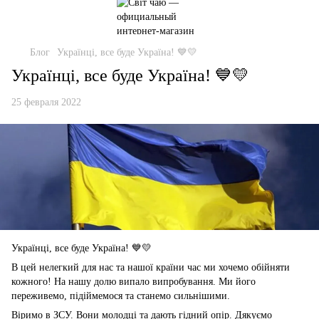
Блог
Українці, все буде Україна! 💙💛
Українці, все буде Україна! 💙💛
25 февраля 2022
Українці, все буде Україна! 💙💛
В цей нелегкий для нас та нашої країни час ми хочемо обійняти
кожного! На нашу долю випало випробування. Ми його
переживемо, підіймемося та станемо сильнішими.
Віримо в ЗСУ. Вони молодці та дають гідний опір. Дякуємо