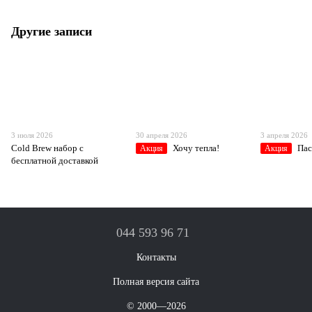
Другие записи
3 июля 2026
30 апреля 2026
3 апреля 2026
Cold Brew набор с
Хочу тепла!
Пас
Акция
Акция
бесплатной доставкой
044 593 96 71
Контакты
Полная версия сайта
© 2000—2026