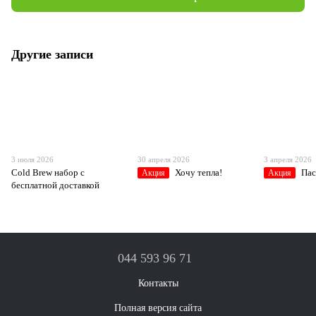
Другие записи
3 июля 2026
30 апреля 2026
3 апреля 2026
Cold Brew набор с
Хочу тепла!
Пас
Акция
Акция
бесплатной доставкой
044 593 96 71
Контакты
Полная версия сайта