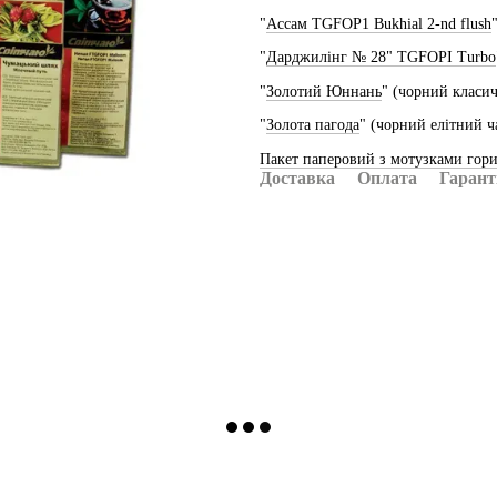
"
Ассам TGFOP1 Bukhial 2-nd flush
"
Дарджилінг № 28" TGFOPI Turbo
"
Золотий Юннань
" (чорний класич
"
Золота пагода
" (чорний елітний ч
Пакет паперовий з мотузками гори
Доставка
Оплата
Гарант