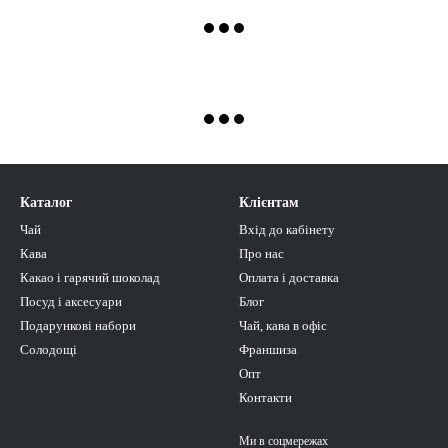
Каталог
Клієнтам
Чай
Вхід до кабінету
Кава
Про нас
Какао і гарячий шоколад
Оплата і доставка
Посуд і аксесуари
Блог
Подарункові набори
Чай, кава в офіс
Солодощі
Франшиза
Опт
Контакти
Ми в соцмережах