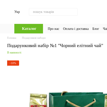
Перейти до основного контенту
Укр
Каталог
Про нас
Оплата і доставка
Блог
Ча
Головна
Подарункові набори
Подарунковий набір №1 "Чорний елітний чай"
В наявності
−10%