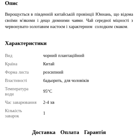
Опис
Вирощується в південній китайській провінції Юннань, що відома
своїми м'якими і дещо димними чаями. Чай середної міцності з
червонувато-золотавим настоєм і характерним солодким смаком.
Характеристики
Вид
чорний плантаційний
Країна
Китай
Форма листа
розсипний
Властивості
бадьорить, для чоловіків
Температура
95°С
води
Час заварювання
2-4 хв
Кількість
1
заварок
Доставка
Оплата
Гарантія