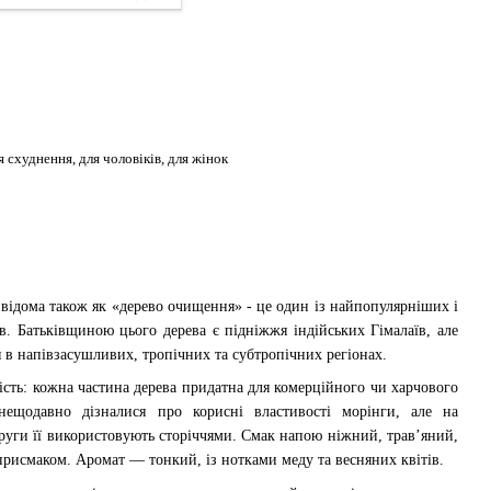
я схуднення, для чоловіків, для жінок
, відома також як «дерево очищення» - це один із найпопулярніших і
. Батьківщиною цього дерева є підніжжя індійських Гімалаїв, але
 в напівзасушливих, тропічних та субтропічних регіонах.
сть: кожна частина дерева придатна для комерційного чи харчового
нещодавно дізналися про корисні властивості морінги, але на
круги її використовують сторіччями. Смак напою ніжний, трав’яний,
присмаком. Аромат — тонкий, із нотками меду та весняних квітів.