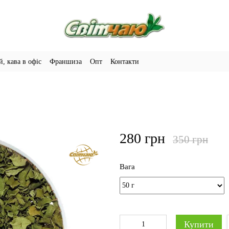
й, кава в офіс
Франшиза
Опт
Контакти
280 грн
350 грн
Вага
Купити