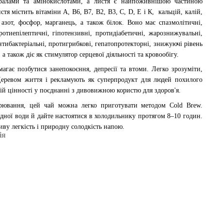
ералами та амінокислотами, а листя є найпоживнішою частиною
тя містить вітаміни А, В6, В7, В2, В3, С, D, Е і К, кальцій, калій,
, азот, фосфор, марганець, а також білок. Воно має спазмолітичні,
ротиепілептичні, гіпотензивні, протидіабетичні, жарознижувальні,
тибактеріальні, протигрибкові, гепатопротекторні, знижуючі рівень
 а також діє як стимулятор серцевої діяльності та кровообігу.
гає позбутися занепокоєння, депресії та втоми. Легко зрозуміти,
Деревом життя і рекламують як суперпродукт для людей похилого
ій цінності у поєднанні з дивовижною користю для здоров'я.
арювання, цей чай можна легко приготувати методом Cold Brew.
одної води й дайте настоятися в холодильнику протягом 8–10 годин.
ву легкість і природну солодкість напою.
ія