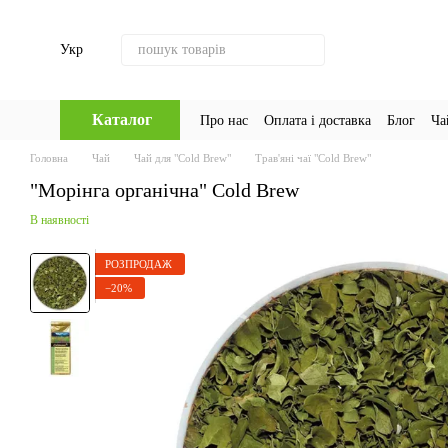
Перейти до основного контенту
Укр
Каталог
Про нас
Оплата і доставка
Блог
Ча
Головна
Чай
Чай для "Cold Brew"
Трав'яні чаї "Cold Brew"
"Морінга органічна" Cold Brew
В наявності
РОЗПРОДАЖ
−20%