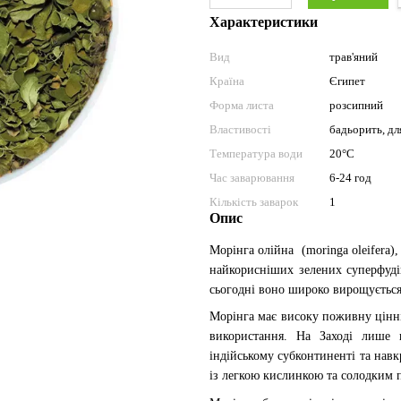
Характеристики
Вид
трав'яний
Країна
Єгипет
Форма листа
розсипний
Властивості
бадьорить, дл
Температура води
20°С
Час заварювання
6-24 год
Кількість заварок
1
Опис
Морінга олійна (moringa oleifera)
найкорисніших зелених суперфудів
сьогодні воно широко вирощується
Морінга має високу поживну цінні
використання. На Заході лише 
індійському субконтиненті та нав
із легкою кислинкою та солодким 