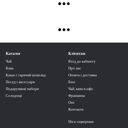
Каталог
Клієнтам
Чай
Вхід до кабінету
Кава
Про нас
Какао і гарячий шоколад
Оплата і доставка
Посуд і аксесуари
Блог
Подарункові набори
Чай, кава в офіс
Солодощі
Франшиза
Опт
Контакти
Ми в соцмережах