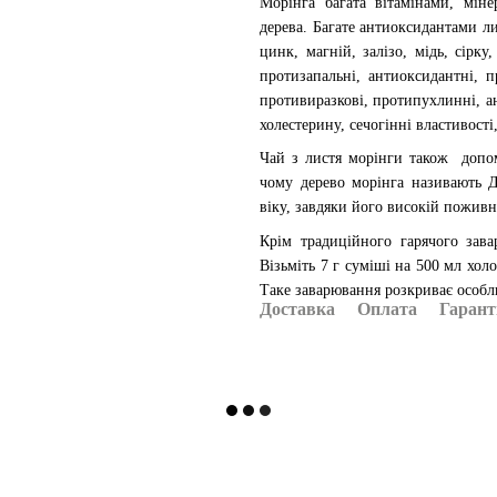
Морінга багата вітамінами, мін
дерева. Багате антиоксидантами лис
цинк, магній, залізо, мідь, сірку
протизапальні, антиоксидантні, п
противиразкові, протипухлинні, ан
холестерину, сечогінні властивості,
Чай з листя морінги також допома
чому дерево морінга називають 
віку, завдяки його високій поживн
Крім традиційного гарячого зав
Візьміть 7 г суміші на 500 мл хол
Таке заварювання розкриває особли
Доставка
Оплата
Гарант