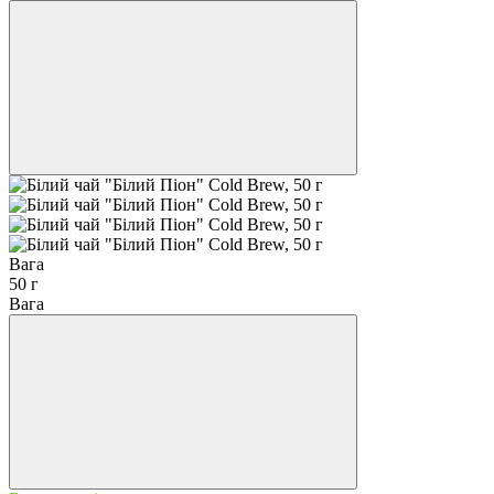
Вага
50 г
Вага