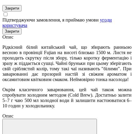
Закрити
Підтверджуючи замовлення, я приймаю умови
угоди
користувача
Закрити
Опис
Рідкісний білий китайський чай, що збирають ранньою
весною в провінції Fujian на висоті близько 1500 м. Листя не
проходить скрутку після збору, тілько коротку ферментацію і
зразу ж піддається сушці. Чайні бруньки при цьому зберігають
свій сріблястий колір, тому такі чаї називають "білими". При
заварюванні дає прозорий настій зі свіжим ароматом і
оксамитовим квітковим смаком. Неймовірно тонка насолода!
Окрім класичного заварювання, цей чай також можна
спробувати холодним методом (Cold Brew). Достатньо залити
5–7 г чаю 500 мл холодної води й залишити настоюватися 6–
10 годин у холодильнику.
Опис