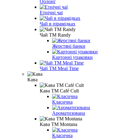
Оолонг
Етнічні чаї
Чай в пірамідках
Чай ТМ Randy
Жерстяні банки
Картонні упаковки
Чай TM Meal Time
Кава
Кава ТМ Café Cult
Класична
Ароматизована
Кава ТМ Montana
Класична