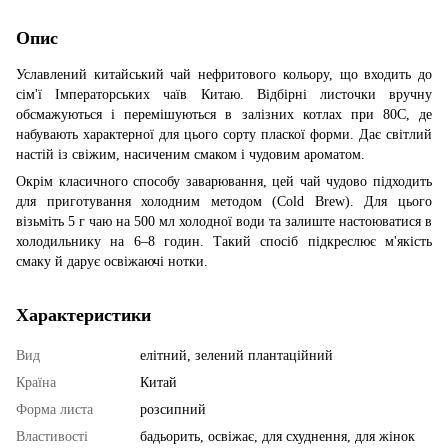
Опис
Уславлений китайський чай нефритового кольору, що входить до
сім'ї Імператорських чаїв Китаю. Відбірні листочки вручну
обсмажуються і перемішуються в залізних котлах при 80С, де
набувають характерної для цього сорту пласкої форми. Дає світлий
настій із свіжим, насиченим смаком і чудовим ароматом.
Окрім класичного способу заварювання, цей чай чудово підходить
для приготування холодним методом (Cold Brew). Для цього
візьміть 5 г чаю на 500 мл холодної води та залиште настоюватися в
холодильнику на 6–8 годин. Такий спосіб підкреслює м'якість
смаку й дарує освіжаючі нотки.
Характеристики
Вид
елітний, зелений плантаційний
Країна
Китай
Форма листа
розсипний
Властивості
бадьорить, освіжає, для схуднення, для жінок