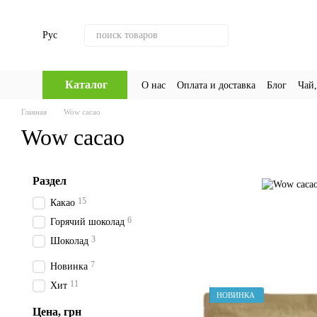
Перейти к основному контенту
Рус
Каталог
О нас
Оплата и доставка
Блог
Чай,
Главная
Wow cacao
Wow cacao
Раздел
15
Какао
6
Горячий шоколад
3
Шоколад
7
Новинка
11
Хит
НОВИНКА
Цена, грн