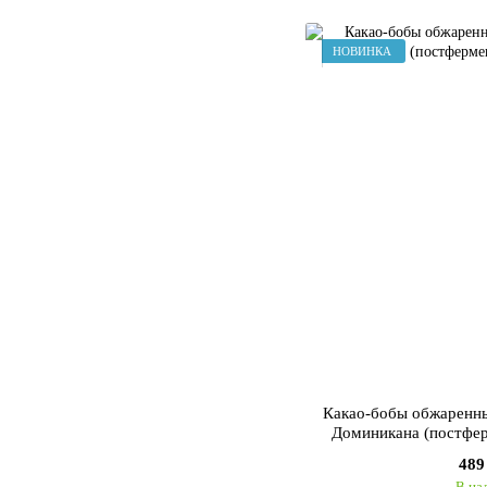
НОВИНКА
Какао-бобы обжарен
Доминикана (постфер
25
489
В на