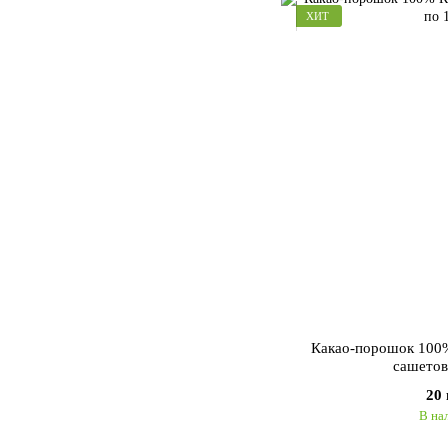
ХИТ
Какао-порошок 100
сашетов
20
В на