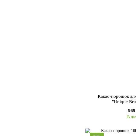
Какао-порошок ал
"Unique Bru
969
В на