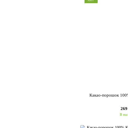
ХИТ
Какао-порошок 100%
269
В на