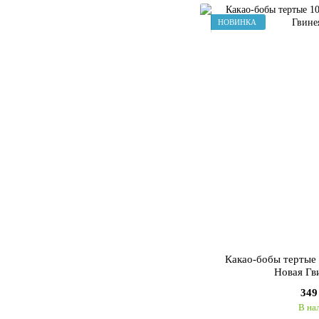
НОВИНКА
Какао-бобы тертые
Новая Гв
349
В на