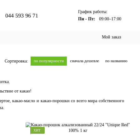
График работы:
044 593 96 71
Пн - Пт:
09:00–17:00
Мой заказ
по популярности
сначала дешевле
по названию
Сортировка:
итка.
ьствие от какао!
ртое, какао-масло и какао-порошки со всего мира собственного
ва.
ХИТ