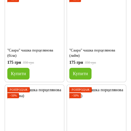
"Саара" чашка порцелянова
"Саара" чашка порцелянова
(біла)
(лайм)
175 грн
175 грн
350 грн
350 грн
Купити
Купити
РОЗПРОДАЖ
РОЗПРОДАЖ
−50%
−50%