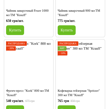
Чайник заварочный Feuer 1000
Чайник заварочный 900 мл ТМ
мл ТМ "Krauff"
"Krauff"
650 грн/шт.
775 грн/шт.
Купить
Купить
РАСПРОДАЖА
РАСПРОДАЖА
−20%
ХИТ
−10%
Френч-пресс "Kork" 800 мл ТМ
Кофеварка гейзерная "Spritzer"
"Krauff"
300 мл TM "Krauff"
540 грн/шт.
765 грн
675 грн
850 грн