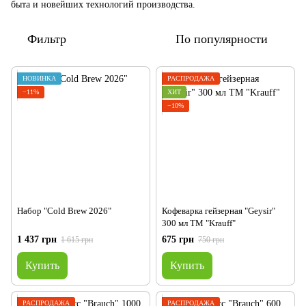
быта и новейших технологий производства.
Фильтр
По популярности
НОВИНКА
РАСПРОДАЖА
−11%
ХИТ
−10%
Набор "Cold Brew 2026"
Кофеварка гейзерная "Geysir"
300 мл TM "Krauff"
1 437 грн
675 грн
1 615 грн
750 грн
Купить
Купить
РАСПРОДАЖА
РАСПРОДАЖА