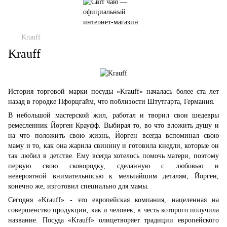
Krauff
Krauff
История торговой марки посуды «Krauff» началась более ста лет
назад в городке Пфорцгайм, что поблизости Штутгарта, Германия.
В небольшой мастерской жил, работал и творил свои шедевры
ремесленник Йорген Крауфф. Выбирая то, во что вложить душу и
на что положить свою жизнь, Йорген всегда вспоминал свою
маму и то, как она жарила свинину и готовила кнедли, которые он
так любил в детстве. Ему всегда хотелось помочь матери, поэтому
первую свою сковородку, сделанную с любовью и
невероятной внимательносью к мельчайшим деталям, Йорген,
конечно же, изготовил специально для мамы.
Сегодня «Krauff» - это европейская компания, нацеленная на
совершенство продукции, как и человек, в честь которого получила
название. Посуда «Krauff» олицетворяет традиции европейского