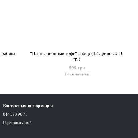
арабика
"Плантационный кофе" набор (12 дрипов х 10
гр.)
595 грн
Нет в наличии
Контактная информация
044 593 96 71
Перезвонить вам?