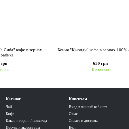
а Сиба" кофе в зернах
Кения "Кьюнди" кофе в зернах 100% 
арабика
 грн
650 грн
личии
В наличии
Каталог
Клиентам
Чай
Вход в личный кабинет
Кофе
О нас
Какао и горячий шоколад
Оплата и доставка
Посуда и аксессуары
Блог