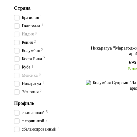
Страна
1
Бразилия
1
Гватемала
0
Индия
2
Кения
Никарагуа "Марагоджи
2
Колумбия
ара
2
Коста Рика
695
1
Куба
В на
0
Мексика
1
Никарагуа
2
Эфиопия
Профиль
5
с кислинкой
2
с горчинкой
4
сбалансированный