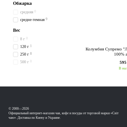
Обжарка
0
средняя
9
средне-темная
Вес
0
8 г
1
120 г
Колумбия Супремо "Л
8
100% 
250 г
0
500 г
595
В на
© 2000—2026
Официальный интернет-магазин чая, кофе и посуды от торговой марки «Світ
чаю». Доставка по Киеву и Украине.