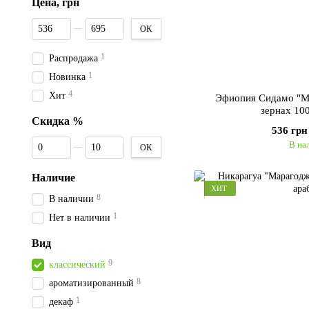
Цена, грн
От Цена, грн
До Цена, грн
OK
1
Распродажа
1
Новинка
4
Хит
Эфиопия Сидамо "М
зернах 10
Скидка %
536 грн
От Скидка %
До Скидка %
В на
OK
Наличие
ХИТ
8
В наличии
1
Нет в наличии
Вид
9
классический
8
ароматизированный
1
декаф