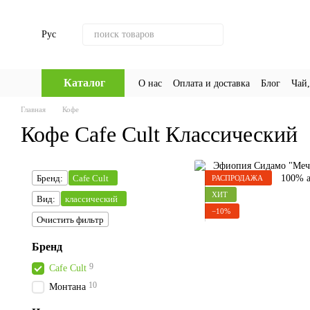
Перейти к основному контенту
Рус
Каталог
О нас
Оплата и доставка
Блог
Чай,
Главная
Кофе
Кофе Cafe Cult Классический
Бренд:
Cafe Cult
РАСПРОДАЖА
ХИТ
Вид:
классический
−10%
Очистить фильтр
Бренд
9
Cafe Cult
10
Монтана