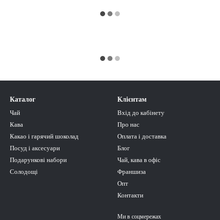
Каталог
Клієнтам
Чай
Вхід до кабінету
Кава
Про нас
Какао і гарячий шоколад
Оплата і доставка
Посуд і аксесуари
Блог
Подарункові набори
Чай, кава в офіс
Солодощі
Франшиза
Опт
Контакти
Ми в соцмережах