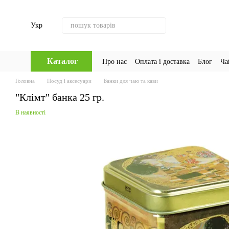
Перейти до основного контенту
Укр
Каталог
Про нас
Оплата і доставка
Блог
Ча
Головна
Посуд і аксесуари
Банки для чаю та кави
"Клімт" банка 25 гр.
В наявності