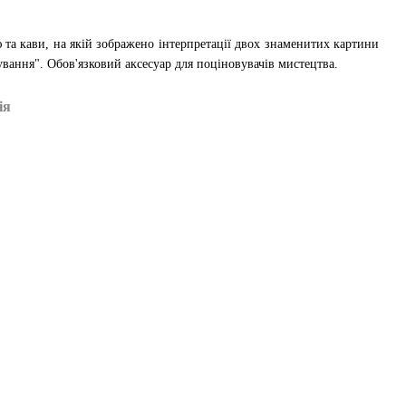
 та кави, на якій зображено інтерпретації двох знаменитих картини
ування". Обов'язковий аксесуар для поціновувачів мистецтва.
ія