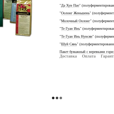
"
Да Хун Пао
" (полуферментирован
"
Оолонг Женьшень
" (полуфермент
"
Молочный Оолонг
" (полуфермен
"
Те Гуан Инь
" (полуферментирова
"
Те Гуан Инь Нунсян
" (полуферме
"
Шуй Сянь
" (полуферментированн
Пакет бумажный с веревками гори
Доставка
Оплата
Гарант