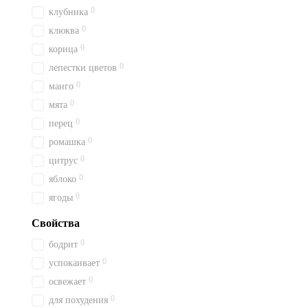
0
клубника
0
клюква
0
корица
0
лепестки цветов
0
манго
0
мята
0
перец
0
ромашка
0
цитрус
0
яблоко
0
ягоды
Свойства
0
бодрит
0
успокаивает
0
освежает
0
для похудения