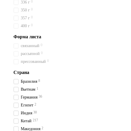
0
336 г
0
350 г
0
357 г
0
400 г
Форма листа
0
связанный
0
рассыпной
0
прессованный
Страна
8
Бразилия
1
Вьетнам
36
Германия
2
Египет
30
Индия
217
Китай
2
Македония