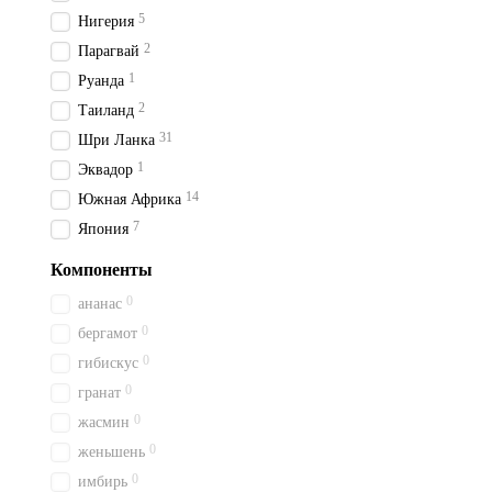
5
Нигерия
2
Парагвай
1
Руанда
2
Таиланд
31
Шри Ланка
1
Эквадор
14
Южная Африка
7
Япония
Компоненты
0
ананас
0
бергамот
0
гибискус
0
гранат
0
жасмин
0
женьшень
0
имбирь