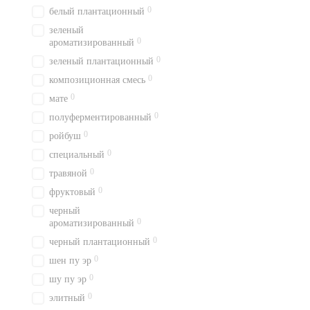
0
белый плантационный
зеленый
0
ароматизированный
0
зеленый плантационный
0
композиционная смесь
0
мате
0
полуферментированный
0
ройбуш
0
специальный
0
травяной
0
фруктовый
черный
0
ароматизированный
0
черный плантационный
0
шен пу эр
0
шу пу эр
0
элитный