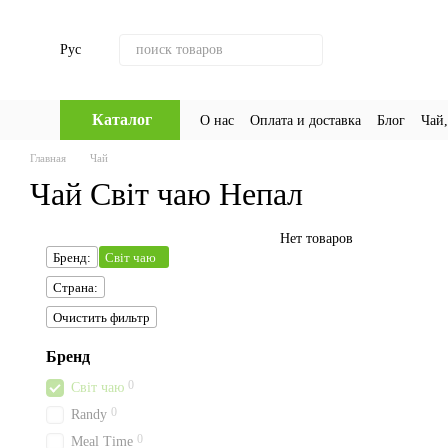
Перейти к основному контенту
Рус
Каталог
О нас
Оплата и доставка
Блог
Чай,
Главная
Чай
Чай Світ чаю Непал
Нет товаров
Бренд:
Світ чаю
Страна:
Очистить фильтр
Бренд
0
Світ чаю
0
Randy
0
Meal Time