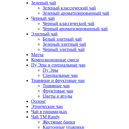
Зеленый чай
Зеленый классический чай
Зеленый ароматизированный чай
Черный чай
Черный классический чай
Черный ароматизированный чай
Элитный чай
Белый элитный чай
Зеленый элитный чай
Черный элитный чай
Матча
Композиционные смеси
Пу Эры и специальные чаи
Пу Эры
Специальные чаи
Травяные и фруктовые чаи
Травяные чаи
Фруктовые чаи
Цветы и ягоды
Оолонг
Этнические чаи
Чай в пирамидках
Чай ТМ Randy
Жестяные банки
Картонные упаковки