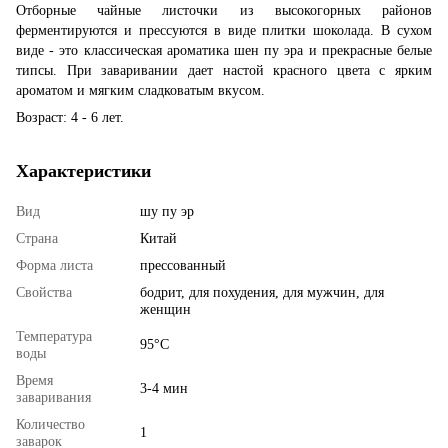
Отборные чайные листочки из высокогорных районов
ферментируются и прессуются в виде плитки шоколада. В сухом
виде - это классическая ароматика шен пу эра и прекрасные белые
типсы. При заваривании дает настой красного цвета с ярким
ароматом и мягким сладковатым вкусом.
Возраст: 4 - 6 лет.
Характеристики
Вид
шу пу эр
Страна
Китай
Форма листа
прессованный
Свойства
бодрит, для похудения, для мужчин, для
женщин
Температура
95°С
воды
Время
3-4 мин
заваривания
Количество
1
заварок