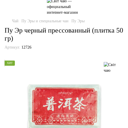
Чай
Пу Эры и специальные чаи
Пу Эры
Пу Эр черный прессованный (плитка 50
гр)
Артикул:
12726
ХИТ