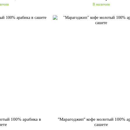
личии
В наличии
лотый 100% арабика в
"Марагоджип" кофе молотый 100% ар
шете
сашете