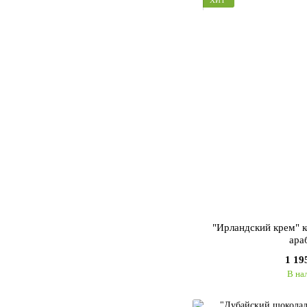
"Ирландский крем" 
ара
1 19
В на