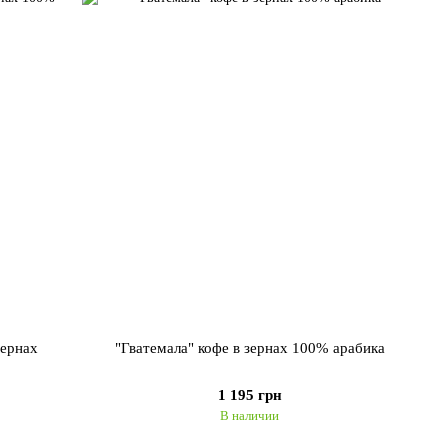
зернах
"Гватемала" кофе в зернах 100% арабика
1 195 грн
В наличии