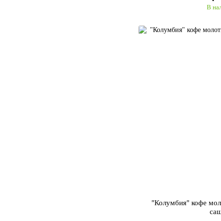
В на
"Колумбия" кофе мо
са