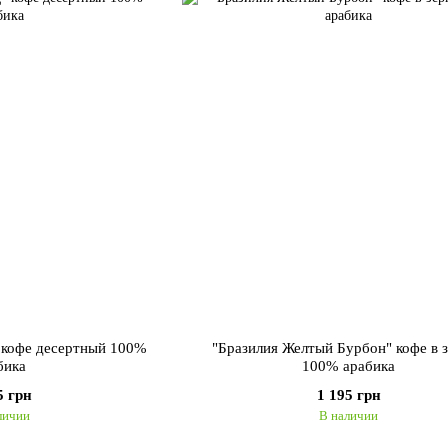
 кофе десертный 100%
"Бразилия Желтый Бурбон" кофе в 
бика
100% арабика
5 грн
1 195 грн
личии
В наличии