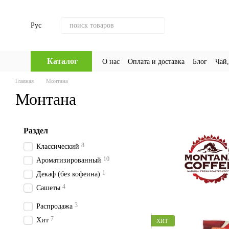
Перейти к основному контенту
Рус
Каталог
О нас
Оплата и доставка
Блог
Чай,
Главная
Монтана
Монтана
Раздел
8
Классический
10
Ароматизированный
1
Декаф (без кофеина)
4
Сашеты
3
Распродажа
7
Хит
ХИТ