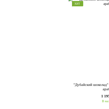
ХИТ
"Дубайский шоколад"
ара
1 19
В на