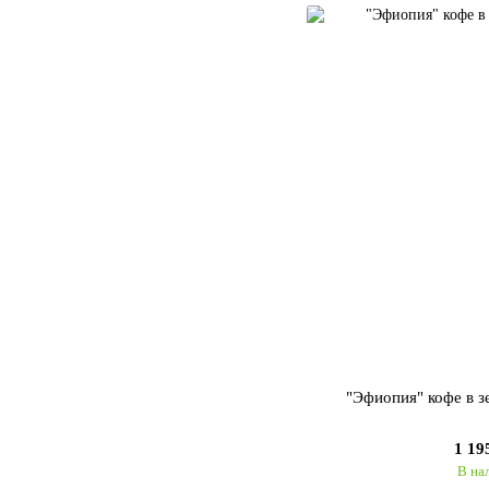
"Эфиопия" кофе в 
1 19
В на