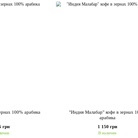
зернах 100% арабика
"Индия Малабар" кофе в зернах 
арабика
5 грн
1 150 грн
личии
В наличии