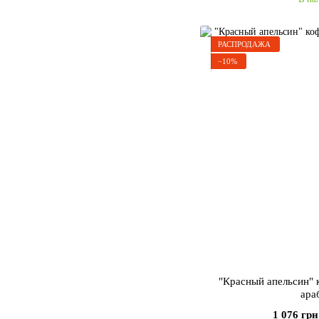
РАСПРОДАЖА
−10%
"Красный апельсин"
ара
1 076 грн