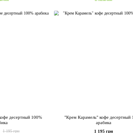
 кофе десертный 100%
"Крем Карамель" кофе десертный
бика
арабика
1 195 грн
1 195 грн