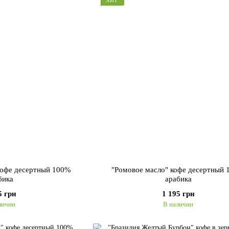
кофе десертный 100%
"Ромовое масло" кофе десертный
бика
арабика
5 грн
1 195 грн
личии
В наличии