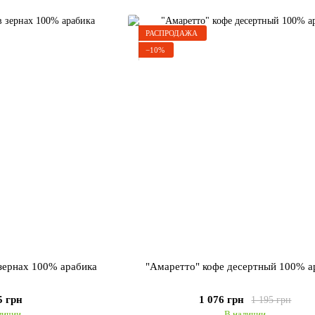
РАСПРОДАЖА
−10%
 зернах 100% арабика
"Амаретто" кофе десертный 100% а
5 грн
1 076 грн
1 195 грн
личии
В наличии