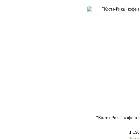
"Коста-Рика" кофе в
1 19
В на