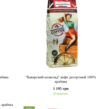
абика
"Баварский шоколад" кофе десертный 100%
арабика
1 195 грн
В наличии
ХИТ