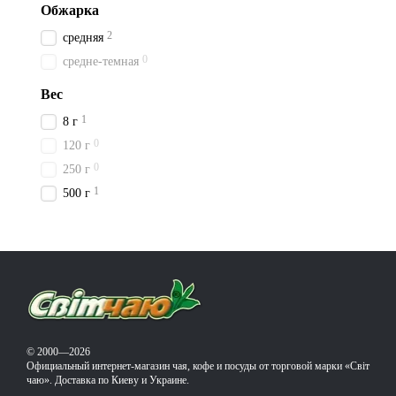
Обжарка
2
средняя
0
средне-темная
Вес
1
8 г
0
120 г
0
250 г
1
500 г
© 2000—2026
Официальный интернет-магазин чая, кофе и посуды от торговой марки «Світ
чаю». Доставка по Киеву и Украине.