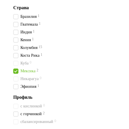
Страна
1
Бразилия
1
Гватемала
1
Индия
1
Кения
15
Колумбия
1
Коста Рика
0
Куба
2
Мексика
0
Никарагуа
1
Эфиопия
Профиль
0
с кислинкой
2
с горчинкой
0
сбалансированный