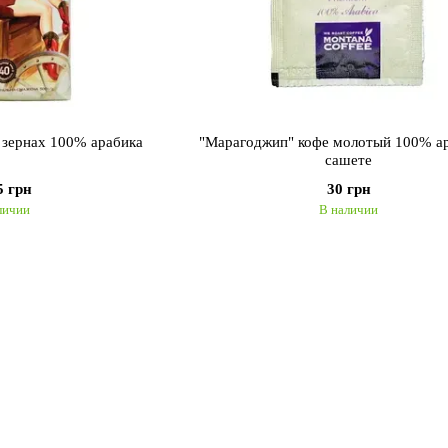
 зернах 100% арабика
"Марагоджип" кофе молотый 100% ар
сашете
5 грн
30 грн
личии
В наличии