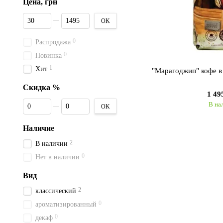
Цена, грн
От Цена, грн
До Цена, грн
OK
0
Распродажа
0
Новинка
1
Хит
"Марагоджип" кофе в
Скидка %
1 49
От Скидка %
До Скидка %
В на
OK
Наличие
2
В наличии
0
Нет в наличии
Вид
2
классический
0
ароматизированный
0
декаф