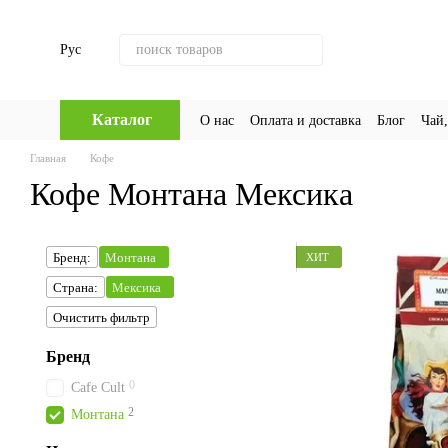
Перейти к основному контенту
Рус
Каталог
О нас
Оплата и доставка
Блог
Чай,
Главная
Кофе
Кофе Монтана Мексика
Бренд:
Монтана
ХИТ
Страна:
Мексика
Очистить фильтр
Бренд
0
Cafe Cult
2
Монтана