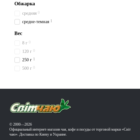
Обжарка
0
средняя
1
средне-темная
Вес
0
8 г
0
120 г
1
250 г
0
500 г
© 2000—2026
Официальный интернет-магазин чая, кофе и посуды от торговой марки «Світ
чаю». Доставка по Киеву и Украине.