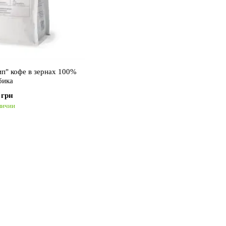
п" кофе в зернах 100%
бика
 грн
личии