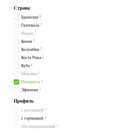
Страна
9
Бразилия
1
Гватемала
0
Индия
2
Кения
3
Колумбия
2
Коста Рика
1
Куба
0
Мексика
1
Никарагуа
2
Эфиопия
Профиль
0
с кислинкой
1
с горчинкой
0
сбалансированный