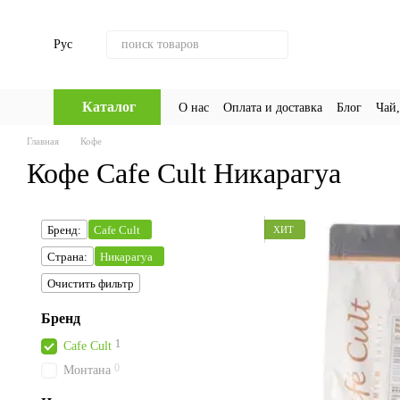
Перейти к основному контенту
Рус
Каталог
О нас
Оплата и доставка
Блог
Чай,
Главная
Кофе
Кофе Cafe Cult Никарагуа
Бренд:
Cafe Cult
ХИТ
Страна:
Никарагуа
Очистить фильтр
Бренд
1
Cafe Cult
0
Монтана