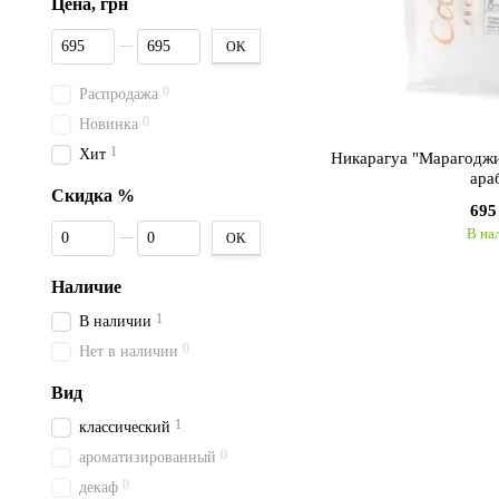
Цена, грн
От Цена, грн
До Цена, грн
OK
0
Распродажа
0
Новинка
1
Хит
Никарагуа "Марагоджи
ара
Скидка %
695
От Скидка %
До Скидка %
В на
OK
Наличие
1
В наличии
0
Нет в наличии
Вид
1
классический
0
ароматизированный
0
декаф