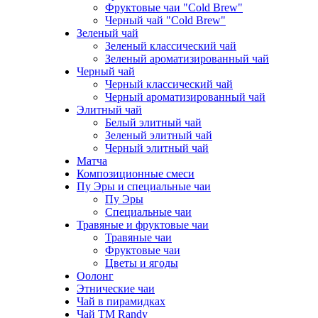
Фруктовые чаи "Cold Brew"
Черный чай "Cold Brew"
Зеленый чай
Зеленый классический чай
Зеленый ароматизированный чай
Черный чай
Черный классический чай
Черный ароматизированный чай
Элитный чай
Белый элитный чай
Зеленый элитный чай
Черный элитный чай
Матча
Композиционные смеси
Пу Эры и специальные чаи
Пу Эры
Специальные чаи
Травяные и фруктовые чаи
Травяные чаи
Фруктовые чаи
Цветы и ягоды
Оолонг
Этнические чаи
Чай в пирамидках
Чай ТМ Randy