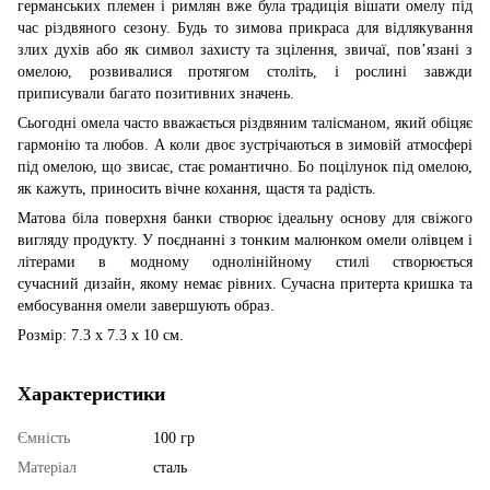
германських племен і римлян вже була традиція вішати омелу під
час різдвяного сезону. Будь то зимова прикраса для відлякування
злих духів або як символ захисту та зцілення, звичаї, пов’язані з
омелою, розвивалися протягом століть, і рослині завжди
приписували багато позитивних значень.
Сьогодні омела часто вважається різдвяним талісманом, який обіцяє
гармонію та любов. А коли двоє зустрічаються в зимовій атмосфері
під омелою, що звисає, стає романтично. Бо поцілунок під омелою,
як кажуть, приносить вічне кохання, щастя та радість.
Матова біла поверхня банки створює ідеальну основу для свіжого
вигляду продукту. У поєднанні з тонким малюнком омели олівцем і
літерами в модному однолінійному стилі створюється
сучасний дизайн, якому немає рівних. Сучасна притерта кришка та
ембосування омели завершують образ.
Розмір: 7.3 x 7.3 x 10 см.
Характеристики
Ємність
100 гр
Матеріал
сталь