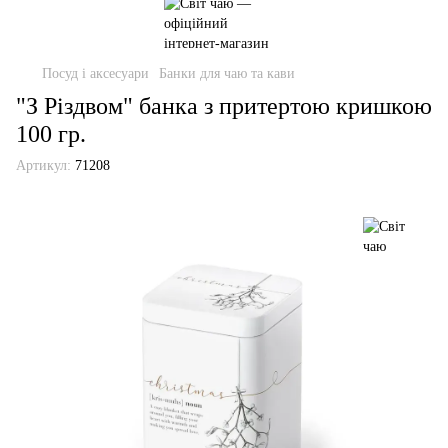
Посуд і аксесуари
Банки для чаю та кави
"З Різдвом" банка з притертою кришкою
100 гр.
Артикул:
71208