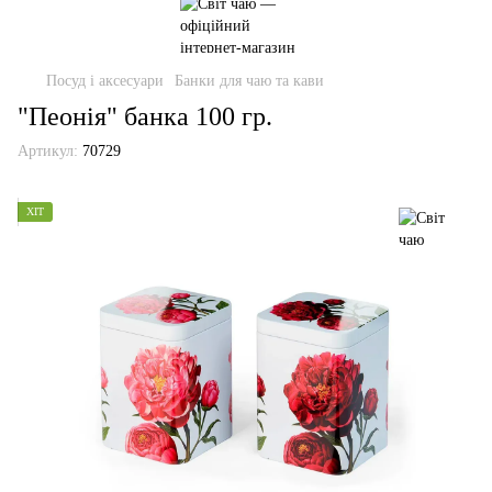
Посуд і аксесуари
Банки для чаю та кави
"Пеонія" банка 100 гр.
Артикул:
70729
ХІТ